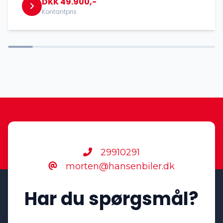
DKK 49.900,-
Kontantpris
29910291
morten@hansenbiler.dk
Har du spørgsmål?