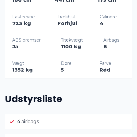
186 cm
441 cm
179 cm
Lasteevne
Trækhjul
Cylindre
723 kg
Forhjul
4
ABS bremser
Trækvægt
Airbags
Ja
1100 kg
6
Vægt
Døre
Farve
1352 kg
5
Rød
Udstyrsliste
4 airbags