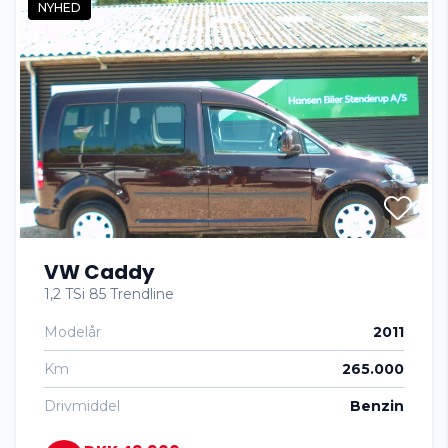
NYHED
tagræling
tågelygter
vinterhjul
VW Caddy
1,2 TSi 85 Trendline
Modelår
2011
Km
265.000
Drivmiddel
Benzin