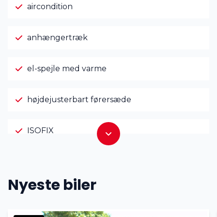
aircondition
anhængertræk
el-spejle med varme
højdejusterbart førersæde
ISOFIX
køl i handskerum
Nyeste biler
splitbagsæde