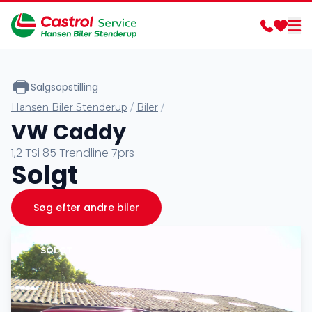
Salgsopstilling
Hansen Biler Stenderup
/
Biler
/
VW Caddy
1,2 TSi 85 Trendline 7prs
Solgt
Søg efter andre biler
SOLGT