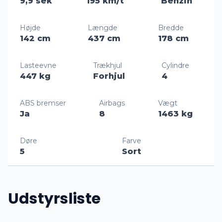
9,9 sek
195 km/t
Benzin
Højde
Længde
Bredde
142 cm
437 cm
178 cm
Lasteevne
Trækhjul
Cylindre
447 kg
Forhjul
4
ABS bremser
Airbags
Vægt
Ja
8
1463 kg
Døre
Farve
5
Sort
Udstyrsliste