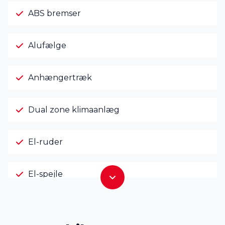
ABS bremser
Alufælge
Anhængertræk
Dual zone klimaanlæg
El-ruder
El-spejle
Fjernbetjent centrallås