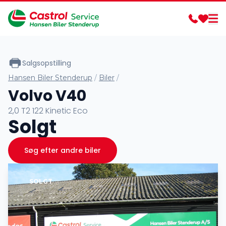
Salgsopstilling
Hansen Biler Stenderup
/
Biler
/
Volvo V40
2,0 T2 122 Kinetic Eco
Solgt
Søg efter andre biler
SOLGT