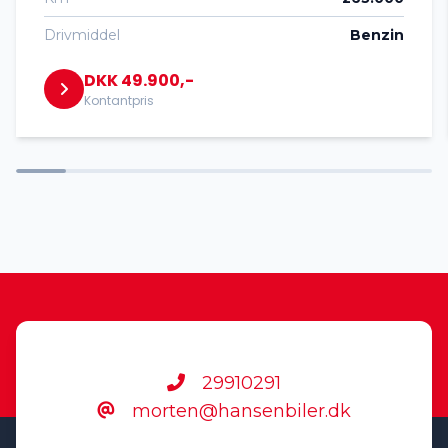
Drivmiddel
Benzin
DKK 49.900,-
Kontantpris
29910291
morten@hansenbiler.dk