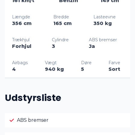
161 km/t
Benzin
149 cm
Længde
Bredde
Lasteevne
356 cm
165 cm
350 kg
Trækhjul
Cylindre
ABS bremser
Forhjul
3
Ja
Airbags
Vægt
Døre
Farve
4
940 kg
5
Sort
Udstyrsliste
ABS bremser