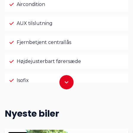
Aircondition
AUX tilslutning
Fjernbetjent centrallås
Højdejusterbart førersæde
Isofix
LED kørelys
Nyeste biler