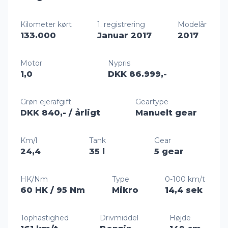
Kilometer kørt
1. registrering
Modelår
133.000
Januar 2017
2017
Motor
Nypris
1,0
DKK 86.999,-
Grøn ejerafgift
Geartype
DKK 840,-
/ årligt
Manuelt gear
Km/l
Tank
Gear
24,4
35 l
5 gear
HK/Nm
Type
0-100 km/t
60 HK
/ 95 Nm
Mikro
14,4 sek
Tophastighed
Drivmiddel
Højde