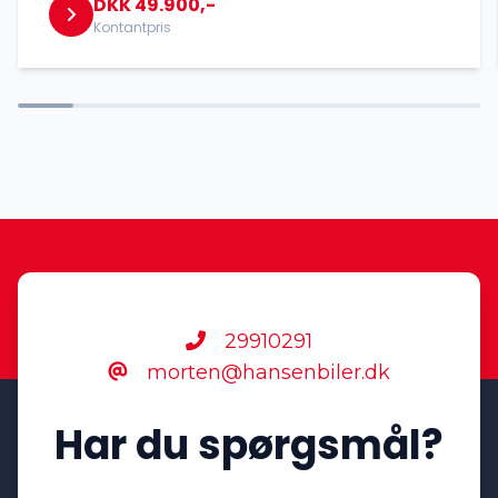
DKK 49.900,-
Kontantpris
29910291
morten@hansenbiler.dk
Har du spørgsmål?