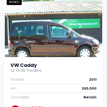
NYHED
VW Caddy
1,2 TSi 85 Trendline
Modelår
2011
Km
265.000
Drivmiddel
Benzin