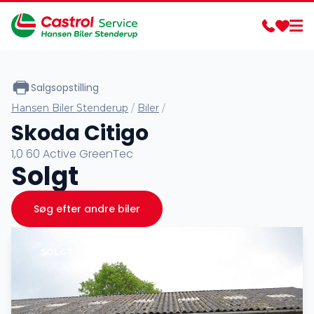
Salgsopstilling
Hansen Biler Stenderup
/
Biler
/
Skoda Citigo
1,0 60 Active GreenTec
Solgt
Søg efter andre biler
SOLGT